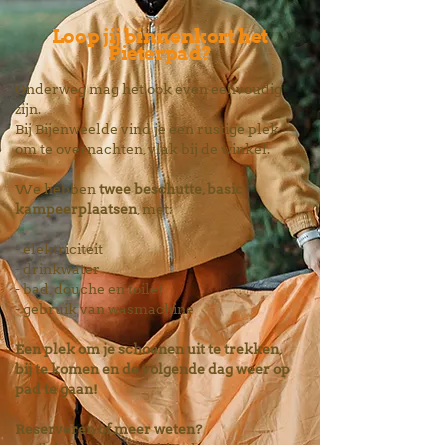
Loop jij binnenkort het
Pieterpad?
Onderweg mag het ook even eenvoudig
zijn.
Bij Bijenweelde vind je een rustige plek
om te overnachten, vlak bij de winkel.
We hebben
twee beschutte, basic
kampeerplaatsen
, met:
- elektriciteit
- drinkwater
- bad, douche en toilet
- gebruik van wasmachine
Een plek om je schoenen uit te trekken,
bij te komen en de volgende dag weer op
pad te gaan!
Reserveren of meer weten?