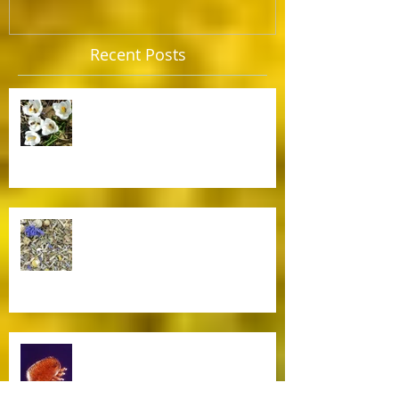
Recent Posts
Bijen in het vroege voorjaar.
Biologische thee in het
Bijenweelde winkeltje.
Biologische bestrijding Varroamijt